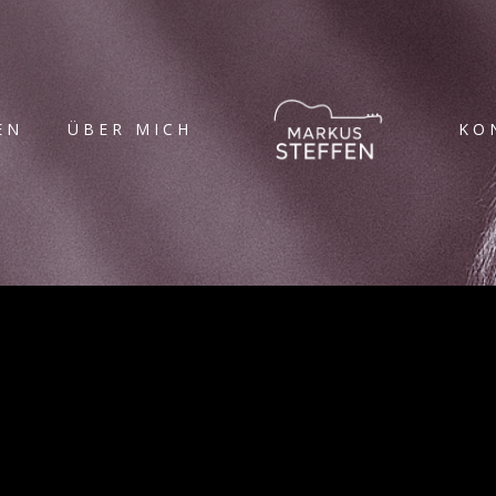
EN
ÜBER MICH
KO