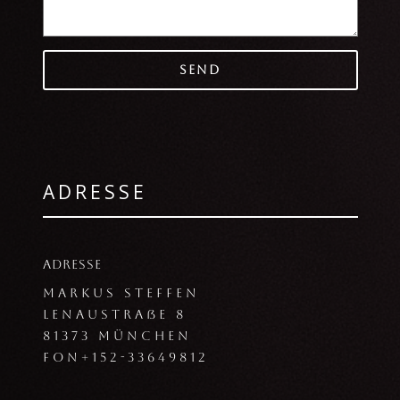
A
l
t
ADRESSE
e
r
n
a
t
ADRESSE
i
v
Markus Steffen
e
Lenaustraße 8
:
81373 München
FON+152-33649812