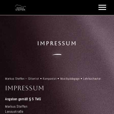
UNTERRICHT
UNTERRICHTSGEBÜHREN
MEINE ARBEITEN
DISKOGRAFIE
AGBS
ÜBER MICH
IMPRESSUM
MEINE LEHRBÜCHER
KONTAKT
E-MAIL / TELEFON
DATENSCHUTZERKLÄRUNG
IMPRESSUM
Markus Steffen – Gitarrist • Komponist • Musikpädagoge • Lehrbuchautor
EDITIONEN
impressum
MEDIA
Angaben gemäß § 5 TMG
VIDEOS
Markus Steffen
Lenaustraße